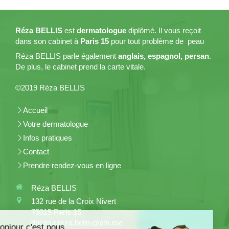
Réza BELLIS
est
dermatologue
diplômé. Il vous reçoit
dans son cabinet à
Paris 15
pour tout problème de peau
Réza BELLIS parle également
anglais, espagnol, persan
.
De plus, le cabinet prend la carte vitale.
©2019 Réza BELLIS
Accueil
Votre dermatologue
Infos pratiques
Contact
Prendre rendez-vous en ligne
Réza BELLIS
132 rue de la Croix Nivert
75015
Paris 15
docteur.reza.bellis@pm.me